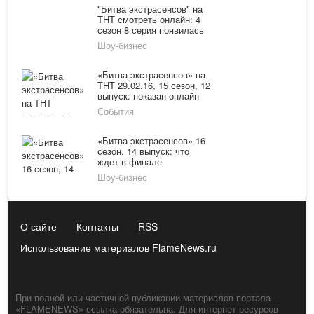
"Битва экстрасенсов" на
ТНТ смотреть онлайн: 4
сезон 8 серия появилась
в сети
Шоу-бизнес
«Битва экстрасенсов» на
ТНТ 29.02.16, 15 сезон, 12
выпуск: показан онлайн
повтор от 6 декабря 2014
События
года
«Битва экстрасенсов» 16
сезон, 14 выпуск: что
ждет в финале
участников «Битвы
Шоу-бизнес
экстрасенсов»?
О сайте
Контакты
RSS
Использование материалов FlameNews.ru
При полной или частичной публикации материалов портала
«FLAMENEWS» ссылка обязательна. Для интернет ресурсов