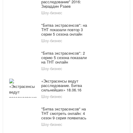
расследование" 2016:
Зираддин Рзаев
рассказал о смерти
Шоу-бизнес
четырёх подростков
смотреть онлайн
"Битва экстрасенсов": на
ТНТ показали повтор 3
серии 5 сезона онлайн
Шоу-бизнес
"Битва экстрасенсов": 2
серию 5 сезона показали
на ТНТ онлайн
Шоу-бизнес
«Экстрасенсы ведут
расследование. Битва
сильнейших» 18.06.16
премьера нового сезона
Шоу-бизнес
на ТНТ: суровая
реальность
"Битва экстрасенсов" на
ТНТ смотреть онлайн: 4
сезон 9 серия появилась
в сети
Шоу-бизнес