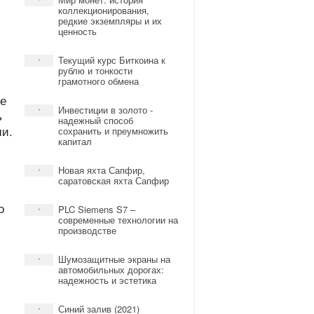
*
коллекционирования,
редкие экземпляры и их
ценность
Текущий курс Биткоина к
*
рублю и тонкости
грамотного обмена
ие
Инвестиции в золото -
*
ь
надежный способ
ши.
сохранить и преумножить
капитал
Новая яхта Сапфир,
*
саратовская яхта Сапфир
о
PLC Siemens S7 –
*
современные технологии на
производстве
Шумозащитные экраны на
*
автомобильных дорогах:
надежность и эстетика
Синий залив (2021)
*