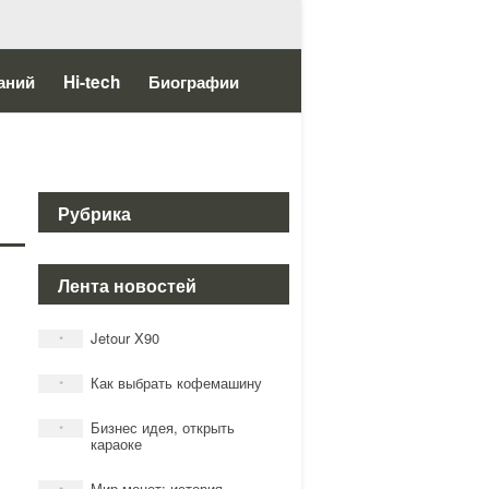
аний
Hi-tech
Биографии
Рубрика
Лента новостей
Jetour X90
*
Как выбрать кофемашину
*
Бизнес идея, открыть
*
караоке
Мир монет: история