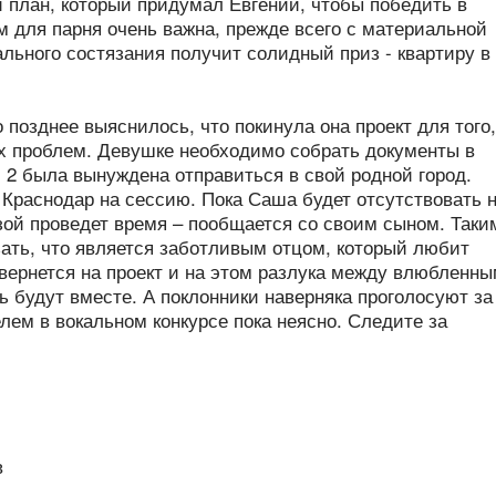
й план, который придумал Евгений, чтобы победить в
м для парня очень важна, прежде всего с материальной
льного состязания получит солидный приз - квартиру в
 позднее выяснилось, что покинула она проект для того,
х проблем. Девушке необходимо собрать документы в
 2 была вынуждена отправиться в свой родной город.
 Краснодар на сессию. Пока Саша будет отсутствовать 
зой проведет время – пообщается со своим сыном. Таки
зать, что является заботливым отцом, который любит
 вернется на проект и на этом разлука между влюбленн
 будут вместе. А поклонники наверняка проголосуют за
елем в вокальном конкурсе пока неясно. Следите за
в