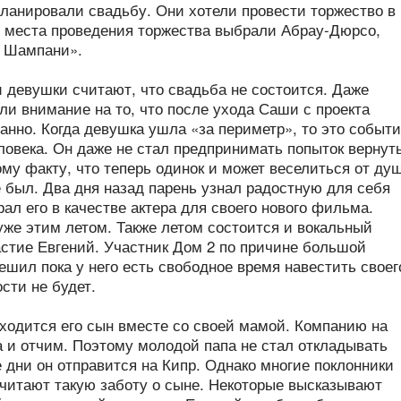
планировали свадьбу. Они хотели провести торжество в
ве места проведения торжества выбрали Абрау-Дюрсо,
й Шампани».
и девушки считают, что свадьба не состоится. Даже
ли внимание на то, что после ухода Саши с проекта
анно. Когда девушка ушла «за периметр», то это событ
ловека. Он даже не стал предпринимать попыток вернут
ому факту, что теперь одинок и может веселиться от ду
 был. Два дня назад парень узнал радостную для себя
ал его в качестве актера для своего нового фильма.
же этим летом. Также летом состоится и вокальный
астие Евгений. Участник Дом 2 по причине большой
ешил пока у него есть свободное время навестить своег
сти не будет.
ходится его сын вместе со своей мамой. Компанию на
а и отчим. Поэтому молодой папа не стал откладывать
 дни он отправится на Кипр. Однако многие поклонники
считают такую заботу о сыне. Некоторые высказывают