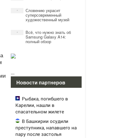
Словению украсит
*
суперсовременный
художественный музей
Всё, что нужно знать об
*
Samsung Galaxy A14:
полный обзор
на
м
---
ыми
Новости партнеров
Рыбака, погибшего в
Карелии, нашли в
спасательном жилете
В Башкирии осудили
преступника, напавшего на
пару после застолья