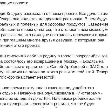
ующие новости:
ерж Кпадону рассказала о своем проекте. Все дело в том
Теперь она является владелицей ресторана. В нем будут
уральных и полезных для здоровья продуктов. Заведени
 объяснила своим фанатам, что столики в нем можно уж
 рассказала, что накануне состоялась церемония откры
ли приглашены многие друзья девушки, с которыми она
ницей этого проекта;
зин съездил к себе на родину в город Новороссийск, где
а состоялось его возвращение в Москву. Находясь на
жайшие часы отправиться с Сашей Артёмовой в ЗАГС для
вушка никак не ожидала такого развития событий. Тепер
о скоро она станет невестой;
льное время выступала в качестве ведущей этого
а отдыхе. Накануне она опубликовала в «Инстаграмм»
лена ее младшая дочь Тея. На снимке ребенок заснят
тся суеверным человеком и решила, что не будет