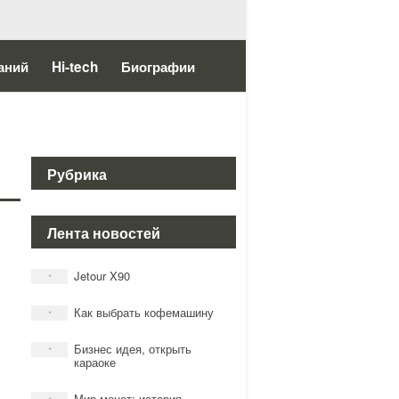
аний
Hi-tech
Биографии
Рубрика
Лента новостей
Jetour X90
*
Как выбрать кофемашину
*
Бизнес идея, открыть
*
караоке
Мир монет: история