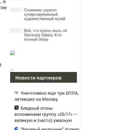
, а
тие
Словению украсит
*
суперсовременный
художественный музей
Всё, что нужно знать об
*
Samsung Galaxy A14:
полный обзор
й
---
Новости партнеров
Уничтожено еще три БПЛА,
летевших на Москву
Бледный огонь:
вспоминаем группу «25/17» —
великую и (часто) ужасную
"Веселый молочник" Уолкер