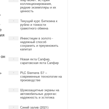
*
коллекционирования,
редкие экземпляры и их
ценность
,
Текущий курс Биткоина к
*
е
рублю и тонкости
грамотного обмена
е
тия
Инвестиции в золото -
*
надежный способ
сохранить и преумножить
капитал
 он
Новая яхта Сапфир,
*
саратовская яхта Сапфир
ь
PLC Siemens S7 –
*
современные технологии на
производстве
Шумозащитные экраны на
*
автомобильных дорогах:
надежность и эстетика
Синий залив (2021)
*