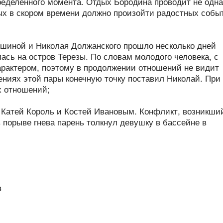
ределенного момента. Отдых Бородина проводит не одна
ых в скором времени должно произойти радостных собы
шиной и Николая Должанского прошло несколько дней
лась на остров Терезы. По словам молодого человека, с
арактером, поэтому в продолжении отношений не видит
ениях этой пары конечную точку поставил Николай. При
х отношений;
 Катей Король и Костей Ивановым. Конфликт, возникши
в порыве гнева парень толкнул девушку в бассейне в
в