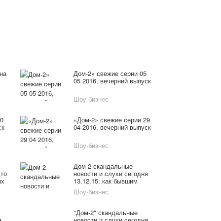
 на
Дом-2» свежие серии 05
05 2016, вечерний выпуск
Шоу-бизнес
30
«Дом-2» свежие серии 29
ск
04 2016, вечерний выпуск
Шоу-бизнес
Дом-2 скандальные
что
новости и слухи сегодня
ях
13.12.15: как бывшим
участницам удается
Шоу-бизнес
удачно выходить замуж?
"Дом-2" скандальные
я
новости и слухи сегодня