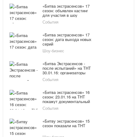
«Битва экстрасенсов» 17
сезон: объявлен кастинг
для участия в шоу
События
«Битва экстрасенсов» 17
сезон: дата выхода новых
серий
Шоу-бизнес
«Битва Экстрасенсов -
после испытаний» на ТНТ
30.01.16: организаторы
прольют свет на спорные
События
моменты 16 сезона
«Битва экстрасенсов» 16
сезон: 23.01.16 на ТНТ
покажут документальный
фильм - «Один день с
События
Мэрилин Керро»
«Битву экстрасенсов» 15
сезон показали на ТНТ
Шоу-бизнес