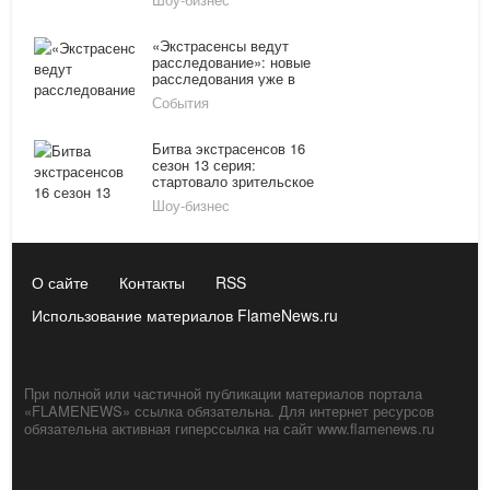
«Экстрасенсы ведут
расследование»: новые
расследования уже в
2016 году
События
Битва экстрасенсов 16
сезон 13 серия:
стартовало зрительское
голосование на проекте
Шоу-бизнес
«Битва экстрасенсов»
О сайте
Контакты
RSS
Использование материалов FlameNews.ru
При полной или частичной публикации материалов портала
«FLAMENEWS» ссылка обязательна. Для интернет ресурсов
обязательна активная гиперссылка на сайт www.flamenews.ru