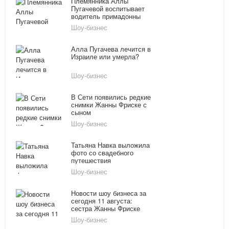
Племянника Аллы
Пугачевой воспитывает
водитель примадонны
Шоу-бизнес
Алла Пугачева лечится в
Израиле или умерла?
Шоу-бизнес
В Сети появились редкие
снимки Жанны Фриске с
сыном
Шоу-бизнес
Татьяна Навка выложила
фото со свадебного
путешествия
Шоу-бизнес
Новости шоу бизнеса за
сегодня 11 августа:
сестра Жанны Фриске
беременна первенцем,
Шоу-бизнес
Глюк'oZa показала себя