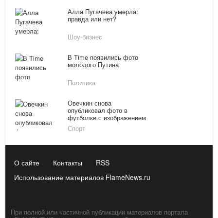
без макияжа
Алла Пугачева умерла:
правда или нет?
Шоу-бизнес
В Time появились фото
молодого Путина
Политика
Овечкин снова
опубликовал фото в
футболке с изображением
Путина
Спорт
О сайте
Контакты
RSS
Использование материалов FlameNews.ru
При полной или частичной публикации материалов портала