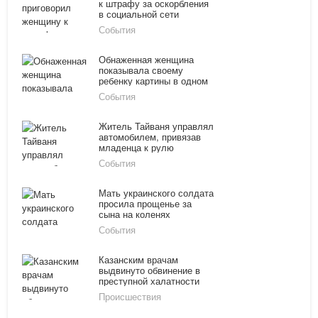
к штрафу за оскорбления
в социальной сети
«Одноклассники»
События
Обнаженная женщина
показывала своему
ребенку картины в одном
из немецких музеев
События
Житель Тайваня управлял
автомобилем, привязав
младенца к рулю
События
Мать украинского солдата
просила прощенье за
сына на коленях
События
Казанским врачам
выдвинуто обвинение в
преступной халатности
Происшествия