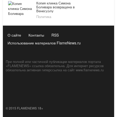
Копия клинка Симона
Боливара возвращена в
Венесуэлу
Политика
О сайте
Контакты
RSS
Использование материалов FlameNews.ru
При полной или частичной публикации материалов портала
«FLAMENEWS» ссылка обязательна. Для интернет ресурсов
обязательна активная гиперссылка на сайт www.flamenews.ru
© 2015 FLAMENEWS 18+