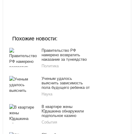
Похожие новости:
Правительство РФ
намерено возвратить
наказание за тунеядство
Политика
Ученым удалось
выяснить зависимость
пола будущего ребенка от
регулярности половой
Наука
жизни
В квартире жены
Юдашкина обнаружили
подпольное казино
События