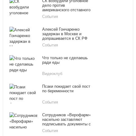
СК возбудили уголовное
дело против
американского отставного
генерала за призыв
События
убивать русских
Алексей Гончаренко
задержан в Москве и
допрашивается в СК РФ
События
Что только не сделаешь
ради еды
Видеоклуб
Псаки покидает свой пост
по беременности
События
Сотрудников «Верофарм»
насильно заставляют
подписывать документы с
антироссийским уклоном
События