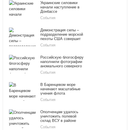
Украинские силовики
начали наступление в
Донбассе
События
Демонстрация силы –
подразделение морской
пехоты США совершит
марш через шесть
События
европейских стран
Российскую блогосферу
наполнили фотографии
аномального северного
сияния
События
В Баренцевом море
начинают масштабные
учения флота
События
Ополченцам удалось
уничтожить полевой
склад ВСУ в районе
Дебальцево
События