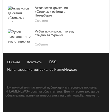
Активистов движения
«Стопхам» избили в
Петербурге
События
Рубан признался, что ему
стыдно за Украину
События
О сайте
Контакты
RSS
Использование материалов FlameNews.ru
При полной или частичной публикации материалов портала
«FLAMENEWS» ссылка обязательна. Для интернет ресурсов
обязательна активная гиперссылка на сайт www.flamenews.ru