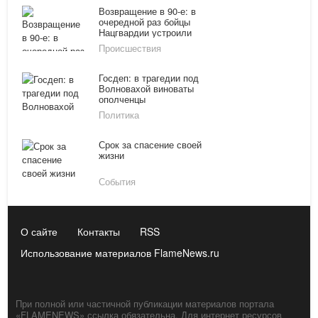
Возвращение в 90-е: в
очередной раз бойцы
Нацгвардии устроили
разборку посреди Киева
Происшествия
Госдеп: в трагедии под
Волновахой виноваты
ополченцы
Политика
Срок за спасение своей
жизни
События
О сайте
Контакты
RSS
Использование материалов FlameNews.ru
При полной или частичной публикации материалов портала
«FLAMENEWS» ссылка обязательна. Для интернет ресурсов