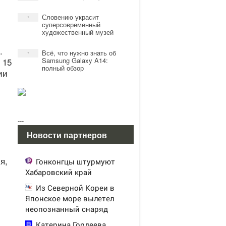
Словению украсит
*
суперсовременный
художественный музей
.
Всё, что нужно знать об
*
 15
Samsung Galaxy A14:
полный обзор
ии
---
Новости партнеров
я,
Гонконгцы штурмуют
Хабаровский край
Из Северной Кореи в
Японское море вылетел
неопознанный снаряд
Катерина Гордеева