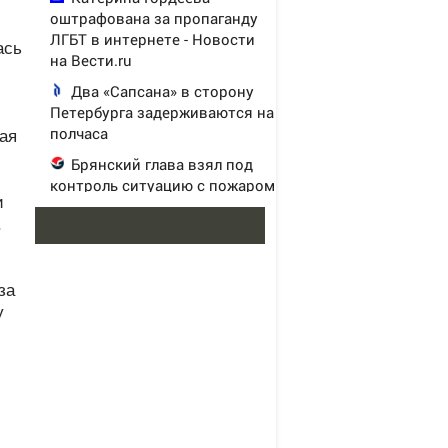
оштрафована за пропаганду
ЛГБТ в интернете - Новости
ась
на Вести.ru
Два «Сапсана» в сторону
Петербурга задерживаются на
ая
полчаса
Брянский глава взял под
контроль ситуацию с пожаром
и
на улице Олега Кошевого
.
за
у