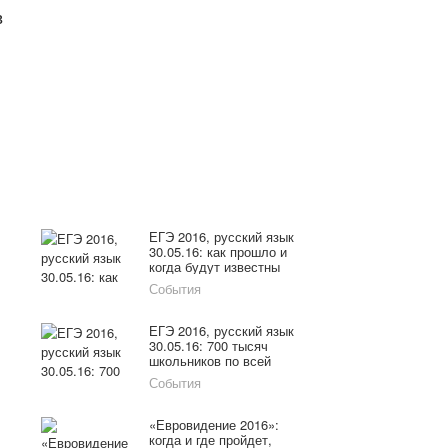
в
ЕГЭ 2016, русский язык
30.05.16: как прошло и
когда будут известны
м
результаты
События
ЕГЭ 2016, русский язык
30.05.16: 700 тысяч
школьников по всей
России сдают экзамен по
События
русскому языку
«Евровидение 2016»:
когда и где пройдет,