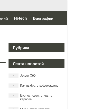
аний
Hi-tech
Биографии
Рубрика
Лента новостей
Jetour X90
*
Как выбрать кофемашину
*
Бизнес идея, открыть
*
караоке
Мир монет: история