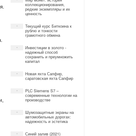
*
коллекционирования,
я.
редкие экземпляры и их
ценность
Текущий курс Биткоина к
*
рублю и тонкости
грамотного обмена
.
Инвестиции в золото -
*
надежный способ
сохранить и преумножить
капитал
Новая яхта Сапфир,
*
саратовская яхта Сапфир
PLC Siemens S7 –
*
современные технологии на
и,
производстве
Шумозащитные экраны на
*
автомобильных дорогах:
надежность и эстетика
Синий залив (2021)
*