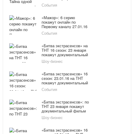
«России-1» от 07.02.16
События
смотрите онлайн
«Мажор»: 6 серию
покажут онлайн по
Первому каналу 27.01.16
События
«Битва экстрасенсов» на
ТНТ 16 сезон: 23 января
покажут документальный
фильм - «Один день с
Шоу-бизнес
Мэрилин Керро»
«Битва экстрасенсов» 16
сезон: 23.01.16 на ТНТ
покажут документальный
фильм - «Один день с
События
Мэрилин Керро»
«Битва экстрасенсов»: по
ТНТ 23 января покажут
документальный фильм
про Мэрилин Керро
Шоу-бизнес
«Битва экстрасенсов» 16