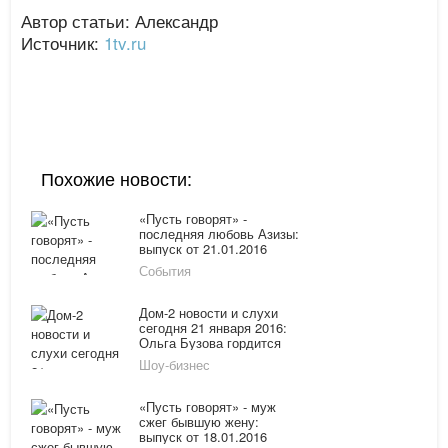
Автор статьи: Александр
Источник:
1tv.ru
Похожие новости:
«Пусть говорят» -
последняя любовь Азизы:
выпуск от 21.01.2016
показали на Первом
События
канале онлайн
Дом-2 новости и слухи
сегодня 21 января 2016:
Ольга Бузова гордится
своим возрастом,
Шоу-бизнес
Анастасия Лисова пришла
на передачу «Давай
поженимся»
«Пусть говорят» - муж
сжег бывшую жену:
выпуск от 18.01.2016