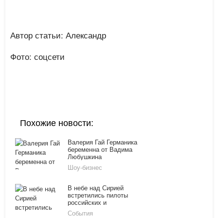
Автор статьи: Александр
Фото: соцсети
Похожие новости:
Валерия Гай Германика
беременна от Вадима
Любушкина
Шоу-бизнес
В небе над Сирией
встретились пилоты
российских и
американских ВВС
События