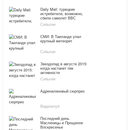
Daily Mail: турецкие
истребители, возможно,
сбили самолет ВВС
России
События
СМИ: В Таиланде упал
крупный метеорит
События
Звездопад в августе 2015:
когда настанет пик
активности
События
Адреналиновый сюрприз
Видеоклуб
Последний день
Масленицы и Прощеное
Воскресенье