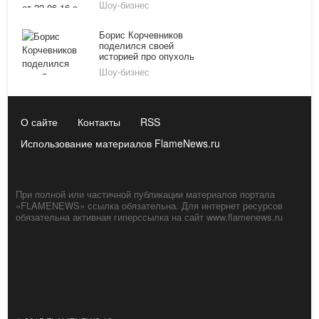
Шоу-бизнес
выпуск смотреть онлайн
на канале "Россия-1"
Борис Корчевников
поделился своей
историей про опухоль
мозга
Шоу-бизнес
О сайте
Контакты
RSS
Использование материалов FlameNews.ru
При полной или частичной публикации материалов портала
«FLAMENEWS» ссылка обязательна. Для интернет ресурсов
обязательна активная гиперссылка на сайт www.flamenews.ru