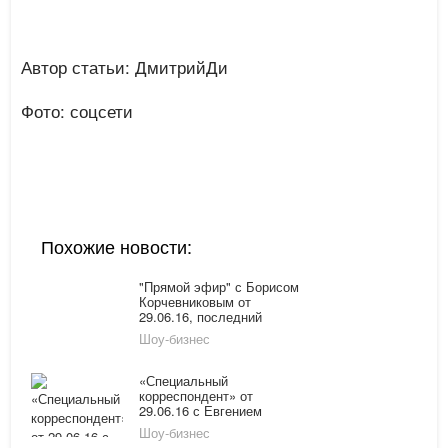
Автор статьи: ДмитрийДи
Фото: соцсети
Похожие новости:
"Прямой эфир" с Борисом
Корчевниковым от
29.06.16, последний
выпуск онлайн: скандал в
Шоу-бизнес
семье Малинина
«Специальный
корреспондент» от
29.06.16 с Евгением
Поповым: последний
Шоу-бизнес
выпуск смотреть онлайн