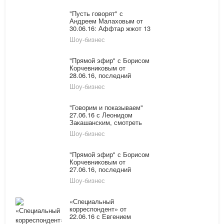
на канале "Россия-1"
"Пусть говорят" с
Андреем Малаховым от
30.06.16: Аффтар жжот 13
Шоу-бизнес
"Прямой эфир" с Борисом
Корчевниковым от
28.06.16, последний
выпуск онлайн:
Шоу-бизнес
подопытные добровольцы
"Говорим и показываем"
27.06.16 с Леонидом
Закашанским, смотреть
онлайн последний
Шоу-бизнес
выпуск: Любовник вместо
дочек
"Прямой эфир" с Борисом
Корчевниковым от
27.06.16, последний
выпуск онлайн: Наргиз
Шоу-бизнес
получает угрозы от мужа-
итальянца
«Специальный
корреспондент» от
22.06.16 с Евгением
Поповым: последний