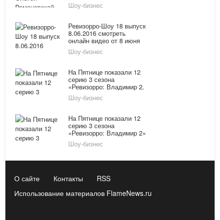
анонс нового сезона
Шоу-бизнес
Ревизорро-Шоу 18 выпуск
8.06.2016 смотреть
онлайн видео от 8 июня
2016 с Леной Летучей на
Шоу-бизнес
канале Пятница!
На Пятнице показали 12
серию 3 сезона
«Ревизорро: Владимир 2.
Полная версия» от
Шоу-бизнес
28.10.15
На Пятнице показали 12
серию 3 сезона
«Ревизорро: Владимир 2»
от 28.10.15
Шоу-бизнес
О сайте
Контакты
RSS
Использование материалов FlameNews.ru