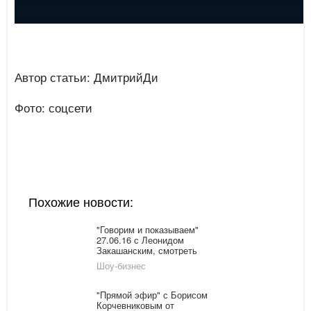
Автор статьи: ДмитрийДи
Фото: соцсети
Похожие новости:
"Говорим и показываем"
27.06.16 с Леонидом
Закашанским, смотреть
онлайн последний
Шоу-бизнес
выпуск: Любовник вместо
дочек
"Прямой эфир" с Борисом
Корчевниковым от