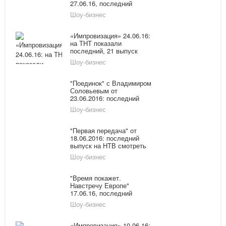
27.06.16, последний
выпуск онлайн: Наргиз
Шоу-бизнес
получает угрозы от мужа-
итальянца
«Импровизация» 24.06.16:
на ТНТ показали
последний, 21 выпуск
онлайн с Павлом Волей
Шоу-бизнес
"Поединок" с Владимиром
Соловьевым от
23.06.2016: последний
выпуск на "Россия-1"
Шоу-бизнес
смотреть онлайн
"Первая передача" от
18.06.2016: последний
выпуск на НТВ смотреть
онлайн
Шоу-бизнес
"Время покажет.
Навстречу Европе"
17.06.16, последний
выпуск смотреть онлайн
Шоу-бизнес
на Первом канале
«Импровизация» 10.06.16: