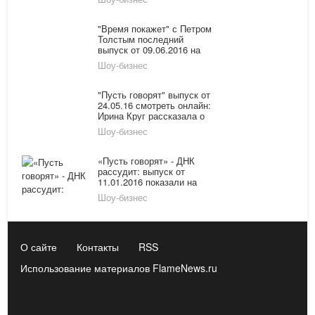
"Время покажет" с Петром
Толстым последний
выпуск от 09.06.2016 на
Первом канале смотреть
Шоу-бизнес
онлайн: Феномен
Савченко
"Пусть говорят" выпуск от
24.05.16 смотреть онлайн:
Ирина Круг рассказала о
своей жизни и
Шоу-бизнес
переживаниях
«Пусть говорят» - ДНК
рассудит: выпуск от
11.01.2016 показали на
Первом канале онлайн
Шоу-бизнес
О сайте
Контакты
RSS
Использование материалов FlameNews.ru