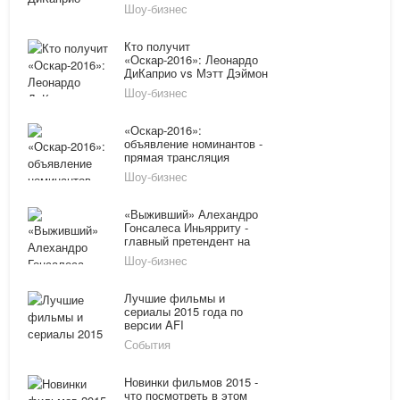
«Выжившего»
Шоу-бизнес
Кто получит
«Оскар-2016»: Леонардо
ДиКаприо vs Мэтт Дэймон
Шоу-бизнес
«Оскар-2016»:
объявление номинантов -
прямая трансляция
онлайн
Шоу-бизнес
«Выживший» Алехандро
Гонсалеса Иньярриту -
главный претендент на
«Оскар-2016» сразу в
Шоу-бизнес
нескольких номинациях
Лучшие фильмы и
сериалы 2015 года по
версии AFI
События
Новинки фильмов 2015 -
что посмотреть в этом