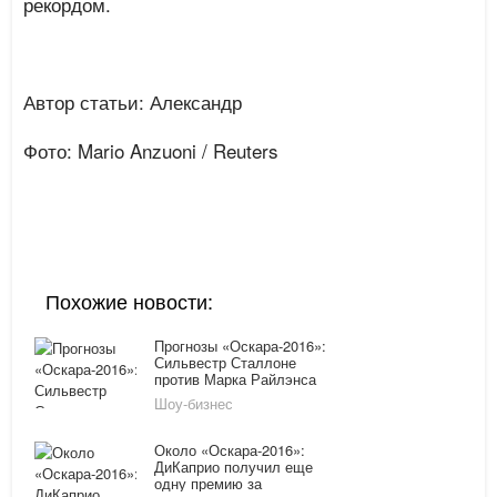
рекордом.
Автор статьи: Александр
Фото: Mario Anzuoni / Reuters
Похожие новости:
Прогнозы «Оскара-2016»:
Сильвестр Сталлоне
против Марка Райлэнса
за титул «Лучший актер
Шоу-бизнес
второго плана»
Около «Оскара-2016»:
ДиКаприо получил еще
одну премию за