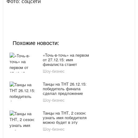
Фото: соцсети
Похожие новости:
«Точь-в-точь» на первом
от 27.12.15: имя
финалиста станет
известно 1 января
Шоу-бизнес
Танцы на ТНТ 26.12.15:
победитель финала
сделал предложение
своей девушке на сцене
Шоу-бизнес
Танцы на ТНТ, 2 сезон:
узнать имя победителя
можно будет в эту
субботу 26.12.15
Шоу-бизнес