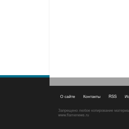
О сайте
Контакты
RSS
И
Запрещено любое копирование материа
www.flamenews.ru