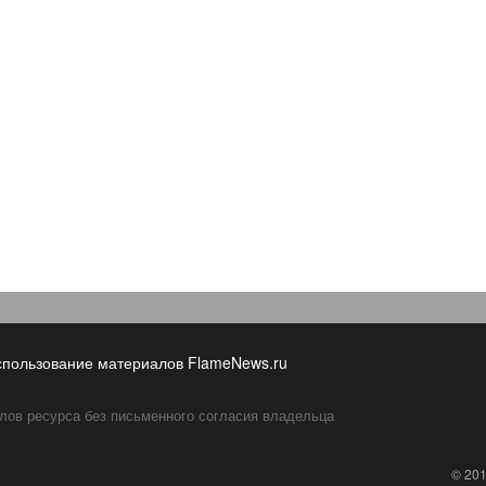
спользование материалов FlameNews.ru
лов ресурса без письменного согласия владельца
© 20