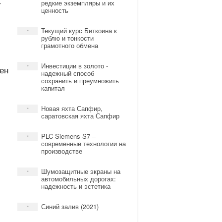
т
редкие экземпляры и их
ценность
Текущий курс Биткоина к
*
рублю и тонкости
грамотного обмена
Инвестиции в золото -
*
ен
надежный способ
сохранить и преумножить
капитал
Новая яхта Сапфир,
*
саратовская яхта Сапфир
PLC Siemens S7 –
*
современные технологии на
производстве
Шумозащитные экраны на
*
автомобильных дорогах:
надежность и эстетика
Синий залив (2021)
*