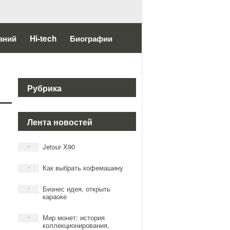
аний
Hi-tech
Биографии
Рубрика
Лента новостей
Jetour X90
*
Как выбрать кофемашину
*
Бизнес идея, открыть
*
караоке
Мир монет: история
*
коллекционирования,