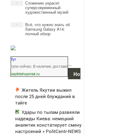
Словению украсит
*
суперсовременный
художественный музей
Всё, что нужно знать об
*
Samsung Galaxy A14:
полный обзор
Тут
---
Купи сейчас. В наличии, доставка
Новости
peptidshopmsk.ru
партнеров
Житель Якутии выжил
после 25 дней блужданий в
тайге
Удары по тылам развеяли
надежды Киева: немецкий
аналитик констатирует смену
настроений » PolitCentr-NEWS