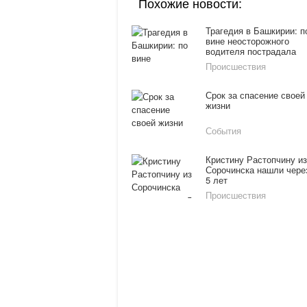
Похожие новости:
Трагедия в Башкирии: п
вине неосторожного
водителя пострадала
девочка 4 лет
Происшествия
Срок за спасение своей
жизни
События
Кристину Растопчину из
Сорочинска нашли чере
5 лет
Происшествия