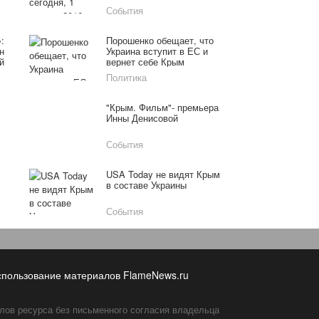
Олимпиаду уже через
События
десять лет
:
Порошенко обещает, что
н
Украина вступит в ЕС и
й
вернет себе Крым
Политика
"Крым. Фильм"- премьера
Инны Денисовой
События
USA Today не видят Крым
в составе Украины
События
спользование материалов FlameNews.ru
лов ресурса без письменного согласия владельца