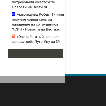
потребовали ужесточить -
Новости на Вести.ru
Американец Роберт Гилман
получил новый срок за
нападение на сотрудников
ФСИН - Новости на Вести.ru
«Очень богатый человек
заказал себе Пугачёву за 39
млн рублей»: Вот что ответила
певица
Один из крупнейших
производителей упаковки для
молочки в России прекратил
работу