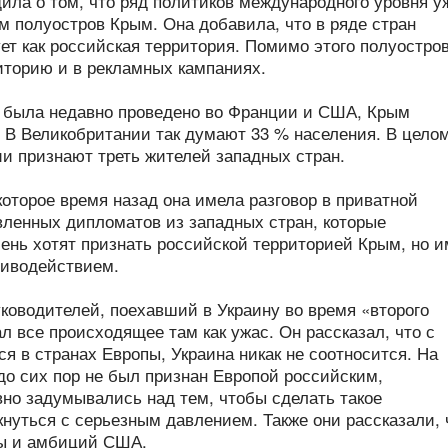
ла о том, что ряд политиков международного уровня у
м полуостров Крым. Она добавила, что в ряде стран
ет как российская территория. Помимо этого полуостро
иторию и в рекламных кампаниях.
я была недавно проведено во Франции и США, Крым
 В Великобритании так думают 33 % населения. В цело
и признают треть жителей западных стран.
которое время назад она имела разговор в приватной
вленных дипломатов из западных стран, которые
чень хотят признать российской территорией Крым, но и
тиводействием.
ководителей, поехавший в Украину во время «второго
 все происходящее там как ужас. Он рассказал, что с
я в странах Европы, Украина никак не соотносится. На
до сих пор не был признан Европой российским,
вно задумывались над тем, чтобы сделать такое
нуться с серьезным давлением. Также они рассказали, 
ны и амбиций США.