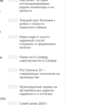
же
*
коллекционирования,
редкие экземпляры и их
в
ценность
Текущий курс Биткоина к
*
рублю и тонкости
грамотного обмена
м
Инвестиции в золото -
*
надежный способ
сохранить и преумножить
капитал
м
Новая яхта Сапфир,
*
саратовская яхта Сапфир
PLC Siemens S7 –
*
современные технологии на
производстве
Шумозащитные экраны на
*
автомобильных дорогах:
надежность и эстетика
что
Синий залив (2021)
*