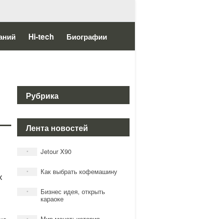
аний
Hi-tech
Биографии
Рубрика
Лента новостей
Jetour X90
*
Как выбрать кофемашину
*
х
Бизнес идея, открыть
*
караоке
Мир монет: история