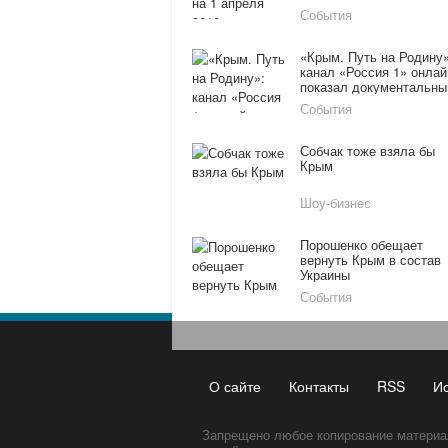
отказе от российского
События
газа без скидки
«Крым. Путь на Родину»
канал «Россия 1» онлай
показал документальны
фильм
События
Собчак тоже взяла бы
Крым
Шоу-бизнес
Порошенко обещает
вернуть Крым в состав
Украины
События
О сайте
Контакты
RSS
И
Запрещено любое копирование материа