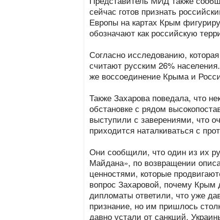
Представитель МИД также сообщи
сейчас готов признать российски
Европы на картах Крым фигуриру
обозначают как российскую терр
Согласно исследованию, котора
считают русским 26% населения.
же воссоединение Крыма и Росси
Также Захарова поведала, что не
обстановке с рядом высокопоста
выступили с заверениями, что о
приходится наталкиваться с про
Они сообщили, что один из их ру
Майдана», по возвращении описал
ценностями, которые продвигаютс
вопрос Захаровой, почему Крым 
дипломаты ответили, что уже да
признание, но им пришлось столк
давно устали от санкций, Украи