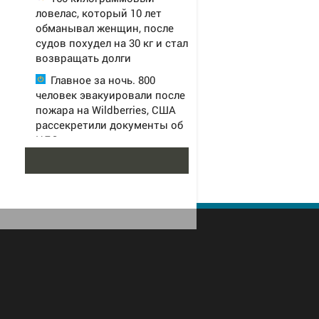
ловелас, который 10 лет
обманывал женщин, после
судов похудел на 30 кг и стал
возвращать долги
Главное за ночь. 800
человек эвакуировали после
пожара на Wildberries, США
рассекретили документы об
НЛО
Светлана Бондарчук
поделилась фото из круиза
вместе с сыном