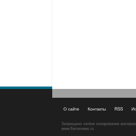
О сайте
Контакты
RSS
И
Запрещено любое копирование материа
www.flamenews.ru