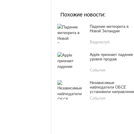
Похожие новости:
Падение метеорита в
Новой Зеландии
Видеоклуб
Apple признает падение
уровня продаж
События
Независимые
наблюдатели ОБСЕ
установили направлени
обстрела автобуса под
События
Волновахой