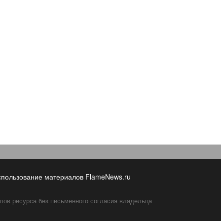
спользование материалов FlameNews.ru
лов ресурса без письменного согласия владельца