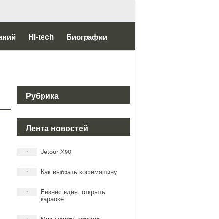
аний
Hi-tech
Биографии
Рубрика
Лента новостей
Jetour X90
*
Как выбрать кофемашину
*
Бизнес идея, открыть
*
караоке
Мир монет: история