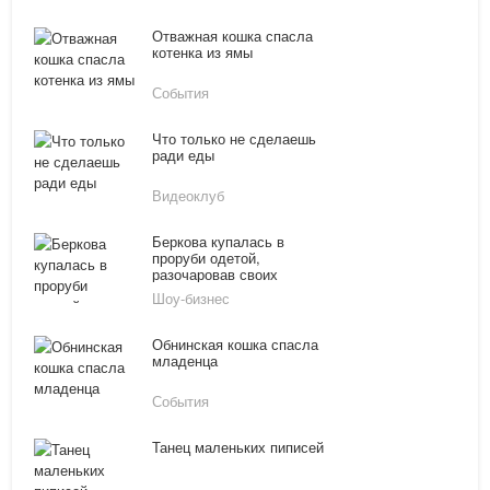
Отважная кошка спасла
котенка из ямы
События
Что только не сделаешь
ради еды
Видеоклуб
Беркова купалась в
проруби одетой,
разочаровав своих
поклонников
Шоу-бизнес
Обнинская кошка спасла
младенца
События
Танец маленьких пиписей