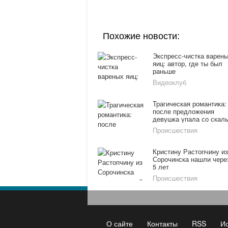
Похожие новости:
Экспресс-чистка варен
яиц: автор, где ты был
раньше
Видеоклуб
Трагическая романтика:
после предложения
девушка упала со скал
Происшествия
Кристину Растопчину из
Сорочинска нашли чере
5 лет
Происшествия
О сайте
Контакты
RSS
И