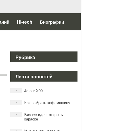
аний
Hi-tech
Биографии
Рубрика
Лента новостей
Jetour X90
*
Как выбрать кофемашину
*
Бизнес идея, открыть
*
караоке
Мир монет: история