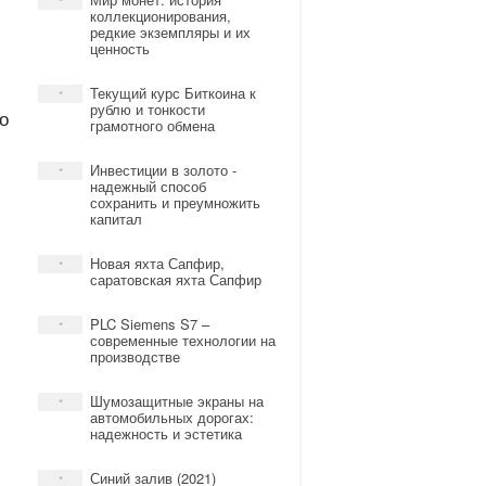
*
коллекционирования,
редкие экземпляры и их
ценность
Текущий курс Биткоина к
*
рублю и тонкости
о
грамотного обмена
Инвестиции в золото -
*
надежный способ
сохранить и преумножить
капитал
Новая яхта Сапфир,
*
саратовская яхта Сапфир
PLC Siemens S7 –
*
современные технологии на
производстве
Шумозащитные экраны на
*
автомобильных дорогах:
надежность и эстетика
Синий залив (2021)
*