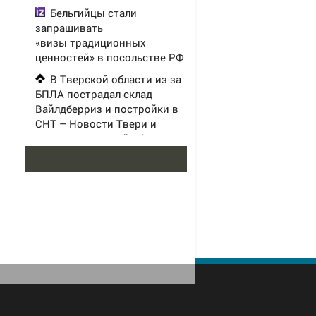
Бельгийцы стали
запрашивать
«визы традиционных
ценностей» в посольстве РФ
В Тверской области из-за
БПЛА пострадал склад
Вайлдберриз и постройки в
СНТ – Новости Твери и
городов Тверской области
сегодня - Afanasy.biz –
Тверские новости. Новости
Сафонов пропустил два
мяча и был заменён в матче с
«Мальоркой». Российский
вратарь уступил место
Шевалье в перерыве