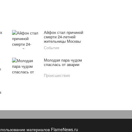
ых
Айфон стал причиной
смерти 24-летней
жительницы Москвы
События
Молодая пара чудом
спаслась от аварии
ы
Происшествия
з
спользование материалов FlameNews.ru