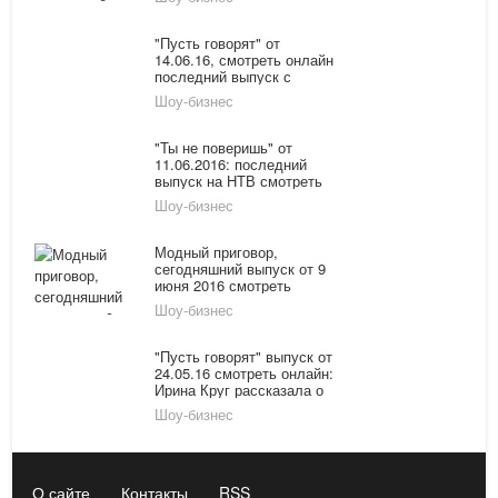
"Пусть говорят" от
14.06.16, смотреть онлайн
последний выпуск с
Андреем Малаховым:
Шоу-бизнес
жизнь на два дома
"Ты не поверишь" от
11.06.2016: последний
выпуск на НТВ смотреть
онлайн
Шоу-бизнес
Модный приговор,
сегодняшний выпуск от 9
июня 2016 смотреть
онлайн видео за 9.06.2016
Шоу-бизнес
на Первом канале
последний выпуск
"Пусть говорят" выпуск от
24.05.16 смотреть онлайн:
Ирина Круг рассказала о
своей жизни и
Шоу-бизнес
переживаниях
О сайте
Контакты
RSS