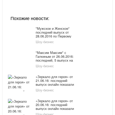
Похожие новости:
"Мужское и Женское"
последний выпуск от
28.06.2016 по Первому
каналу смотреть онлайн:
Шоу-бизнес
старушка и коты
"Максим Максим" с
Галкиным от 26.06.2016:
последний, 5 выпуск на
Первом смотреть онлайн
Шоу-бизнес
«Зеркало для героя» от
21.06.16: последний
выпуск онлайн показали
по НТВ
Шоу-бизнес
«Зеркало для героя» от
20.06.16: последний
выпуск онлайн показали
по НТВ
Шоу-бизнес