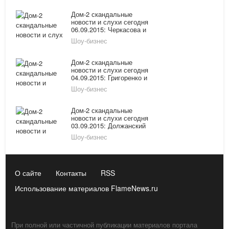
Гозиас, Черкасов и
Романец изнурили своего
Дом-2 скандальные
питомца
новости и слухи сегодня
06.09.2015: Черкасова и
Романец засняли
Шоу-бизнес
занимающимися сексом в
машине, Бородина
рассказала о планах
Дом-2 скандальные
Чуева
новости и слухи сегодня
04.09.2015: Григоренко и
Гозиас снова вместе,
Шоу-бизнес
Черкасов рассказал
правду об их отношениях
с Романец
Дом-2 скандальные
новости и слухи сегодня
03.09.2015: Должанский
обманом женил на себе
Шоу-бизнес
Ольгу Рапунцель, Андрей
Черкасов переносит
свадьбу
О сайте
Контакты
RSS
Использование материалов FlameNews.ru
При полной или частичной публикации материалов портала