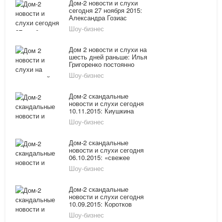
Дом-2 новости и слухи
сегодня 27 ноября 2015:
Александра Гозиас
жалеет об использовании
Шоу-бизнес
дешевой косметики, Вика
Романец не соблюдает
правила личной гигиены
Дом 2 новости и слухи на
шесть дней раньше: Илья
Григоренко постоянно
делает гадости Гозиас
Шоу-бизнес
Дом-2 скандальные
новости и слухи сегодня
10.11.2015: Киушкина
вернулась к бывшему,
Шоу-бизнес
Андрей Чуев решил
посмеяться над
Черкасовым
Дом-2 скандальные
новости и слухи сегодня
06.10.2015: «свежее
дыхание» в отношениях
Шоу-бизнес
Виктории Романец и
Андрея Черкасова,
Григоренко потерял
Дом-2 скандальные
обручальное кольцо
новости и слухи сегодня
10.09.2015: Коротков
пообещал слить
Шоу-бизнес
компромат на Александру