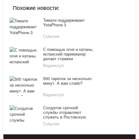
Похожие новости:
Тимати поддерживает
YotaPhone 3
События
С помощью огня и катаны,
испанский парикмахер
делает стрижки
Видеоклуб
500 тарелок за несколько
минут. А вам слабо?
Видеоклуб
Солдатов срочной
службы отправляют
служить в Ростовскую
область
События