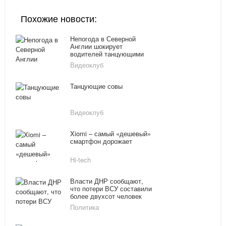
Похожие новости:
Непогода в Северной
Англии шокирует
водителей танцующими
столбами
Видеоклуб
Танцующие совы
Видеоклуб
Xiomi – самый «дешевый»
смартфон дорожает
Hi-tech
Власти ДНР сообщают,
что потери ВСУ составили
более двухсот человек
Политика