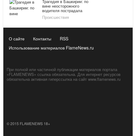
Трагедия в Башкирии: по
вине неосторожного
водителя пострадала
девочка 4 лет
Происшествия
О сайте
Контакты
RSS
Использование материалов FlameNews.ru
При полной или частичной публикации материалов портала
«FLAMENEWS» ссылка обязательна. Для интернет ресурсов
обязательна активная гиперссылка на сайт www.flamenews.ru
© 2015 FLAMENEWS 18+