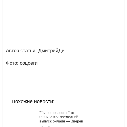
Автор статьи: ДмитрийДи
Фото: соцсети
Похожие новости:
"Ты не поверишь" от
02.07.2016: последний
выпуск онлайн — Зверев
и его корона, педагог