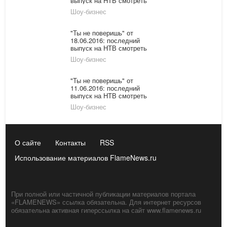
выпуск на НТВ смотреть
онлайн: Маша Распутина
Шоу-бизнес
"Ты не поверишь" от
18.06.2016: последний
выпуск на НТВ смотреть
онлайн
Шоу-бизнес
"Ты не поверишь" от
11.06.2016: последний
выпуск на НТВ смотреть
онлайн
Шоу-бизнес
О сайте
Контакты
RSS
Использование материалов FlameNews.ru
При полной или частичной публикации материалов портала
«FLAMENEWS» ссылка обязательна. Для интернет ресурсов
обязательна активная гиперссылка на сайт www.flamenews.ru