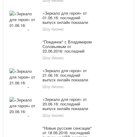
Шоу-бизнес
Басков и сын Плющенко
«Зеркало для героя» от
01.06.16: последний
выпуск онлайн показали
по НТВ: гость программы
Шоу-бизнес
– Елена Чайковская
"Поединок" с Владимиром
Соловьевым от
23.06.2016: последний
выпуск на "Россия-1"
Шоу-бизнес
смотреть онлайн
«Зеркало для героя» от
21.06.16: последний
выпуск онлайн показали
по НТВ
Шоу-бизнес
«Зеркало для героя» от
20.06.16: последний
выпуск онлайн показали
по НТВ
Шоу-бизнес
"Новые русские сенсации"
от 18.06.2016: последний