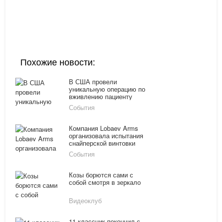
Похожие новости:
В США провели
уникальную операцию по
вживлению пациенту
бионического глаза
События
Компания Lobaev Arms
организовала испытания
снайперской винтовки
СВЛК-14С
События
Козы борются сами с
собой смотря в зеркало
Видеоклуб
11-классник покончил с