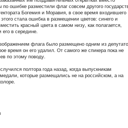
ы по ошибке разместили флаг совсем другого государст
тектората Богемия и Моравия, в свое время входившего 
 этого стала ошибка в размещении цветов: синего и
зместить красный цвета в самом низу, как полагается,
 его в середине.
изображением флага было размещено одним из депутат
рое время он его удалил. От самого же спикера пока не
ев по этому поводу.
случился полтора года назад, когда выпускникам
медали, которые размещались не на российском, а на
колоре.
в