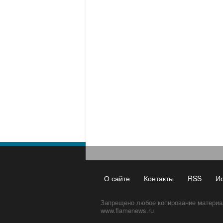
О сайте
Контакты
RSS
И
Запрещено любое копирование материа
www.flamenews.ru