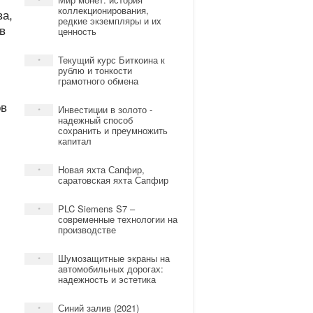
*
коллекционирования,
ва,
редкие экземпляры и их
в
ценность
Текущий курс Биткоина к
*
рублю и тонкости
грамотного обмена
ов
Инвестиции в золото -
*
надежный способ
сохранить и преумножить
капитал
Новая яхта Сапфир,
*
саратовская яхта Сапфир
PLC Siemens S7 –
*
современные технологии на
производстве
Шумозащитные экраны на
*
автомобильных дорогах:
надежность и эстетика
Синий залив (2021)
*