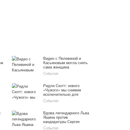
Видео с Пелевиной и
ьм
Касьяновым могла снять
сама женщина
События
Ридли Скотт: нового
«Чужого» мы снимем
исключительно для
взрослой аудитории
События
:
Вдова легендарного Льва
Яшина против
кандидатуры Сергея
Безрукова на роль ее
События