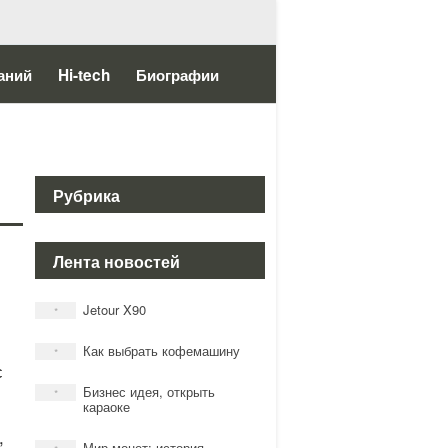
аний
Hi-tech
Биографии
Рубрика
Лента новостей
Jetour X90
*
Как выбрать кофемашину
*
с
Бизнес идея, открыть
*
караоке
,
Мир монет: история