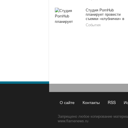
«Омерзительная
восьмерка»
Студия PornHub
планирует провести
съемки «клубнички» в
космосе
События
О сайте
Контакты
RSS
И
Запрещено любое копирование материа
www.flamenews.ru