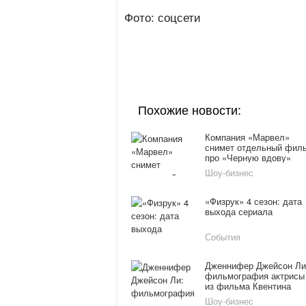
Фото: соцсети
Похожие новости:
Компания «Марвел»
снимет отдельный фил
про «Черную вдову»
Шоу-бизнес
«Физрук» 4 сезон: дата
выхода сериала
События
Дженнифер Джейсон Ли
фильмография актрисы
из фильма Квентина
Тарантино
Шоу-бизнес