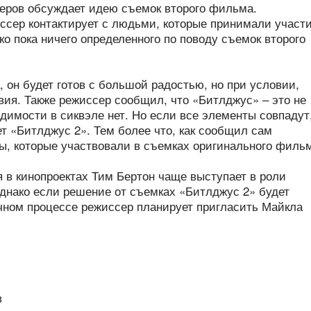
теров обсуждает идею съемок второго фильма.
ссер контактирует с людьми, которые принимали участ
о пока ничего определенного по поводу съемок второго
, он будет готов с большой радостью, но при условии,
вия. Также режиссер сообщил, что «Битлджус» – это не
димости в сиквэле нет. Но если все элементы совпадут
ет «Битлджус 2». Тем более что, как сообщил сам
ы, которые участвовали в съемках оригинального филь
я в кинопроектах Тим Бертон чаще выступает в роли
днако если решение от съемках «Битлджус 2» будет
очном процессе режиссер планирует пригласить Майкла
в