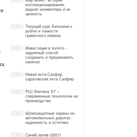
*
коллекционирования,
ие
редкие экземпляры и их
ценность
Текущий курс Биткоина к
*
рублю и тонкости
грамотного обмена
Инвестиции в золото -
*
,
надежный способ
сохранить и преумножить
капитал
ма.
Новая яхта Сапфир,
*
саратовская яхта Сапфир
PLC Siemens S7 –
*
современные технологии на
производстве
Шумозащитные экраны на
*
автомобильных дорогах:
надежность и эстетика
Синий залив (2021)
*