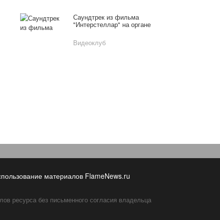
мужа
Саундтрек из фильма
"Интерстеллар" на органе
Видеоклуб
спользование материалов FlameNews.ru
лов ресурса без письменного согласия владельца