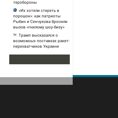
теробороны
«Их хотели стереть в
порошок»: как патриоты
Рыбин и Сенчукова бросили
вызов «гнилому шоу-бизу»
Трамп высказался о
возможных поставках ракет-
перехватчиков Украине
В Заволжской промзоне
четыре завода ОПК заявили
об угрозе срыва
гособоронзаказа из-за
блокировки проезда