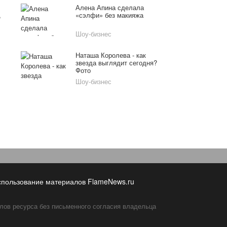
Алена Апина сделала
,
«сэлфи» без макияжа
Шоу-бизнес
Наташа Королева - как
звезда выглядит сегодня?
Фото
Шоу-бизнес
спользование материалов FlameNews.ru
лов ресурса без письменного согласия владельца