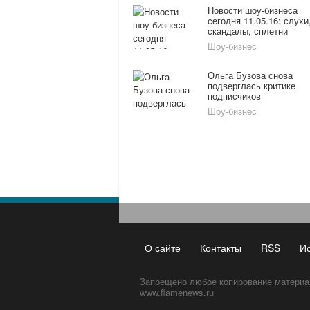
Новости шоу-бизнеса
сегодня 11.05.16: слухи
скандалы, сплетни
Шоу-бизнес
Ольга Бузова снова
подверглась критике
подписчиков
Шоу-бизнес
О сайте
Контакты
RSS
И
Запрещено любое копирование материа
www.flamenews.ru