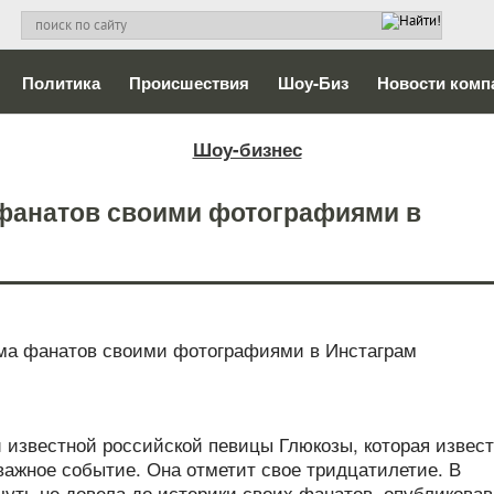
Политика
Происшествия
Шоу-Биз
Новости комп
Шоу-бизнес
 фанатов своими фотографиями в
и известной российской певицы Глюкозы, которая извес
важное событие. Она отметит свое тридцатилетие. В
чуть не довела до истерики своих фанатов, опубликовав