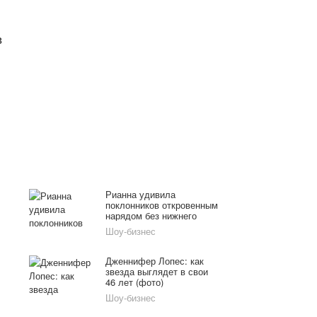
в
Рианна удивила
поклонников откровенным
нарядом без нижнего
белья
Шоу-бизнес
Дженнифер Лопес: как
звезда выглядет в свои
46 лет (фото)
Шоу-бизнес