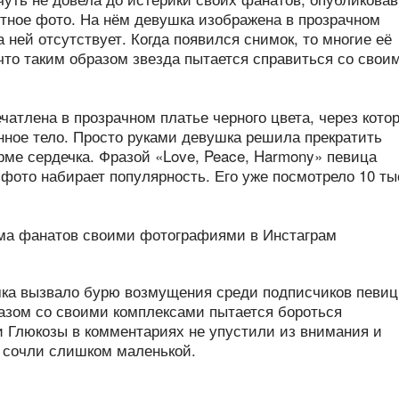
нтное фото. На нём девушка изображена в прозрачном
 ней отсутствует. Когда появился снимок, то многие её
что таким образом звезда пытается справиться со свои
атлена в прозрачном платье черного цвета, через кото
ное тело. Просто руками девушка решила прекратить
рме сердечка. Фразой «Love, Peace, Harmony» певица
фото набирает популярность. Его уже посмотрело 10 ты
мка вызвало бурю возмущения среди подписчиков певиц
разом со своими комплексами пытается бороться
и Глюкозы в комментариях не упустили из внимания и
и сочли слишком маленькой.