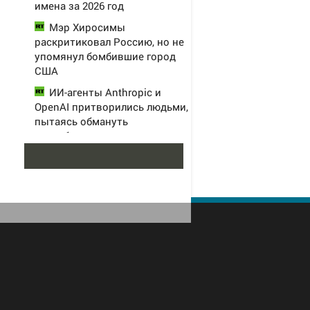
имена за 2026 год
Мэр Хиросимы
раскритиковал Россию, но не
упомянул бомбившие город
США
ИИ-агенты Anthropic и
OpenAI притворились людьми,
пытаясь обмануть
разработчиков
Более 7 тысяч
новосибирцев получили
прибавку к пенсии от СФР