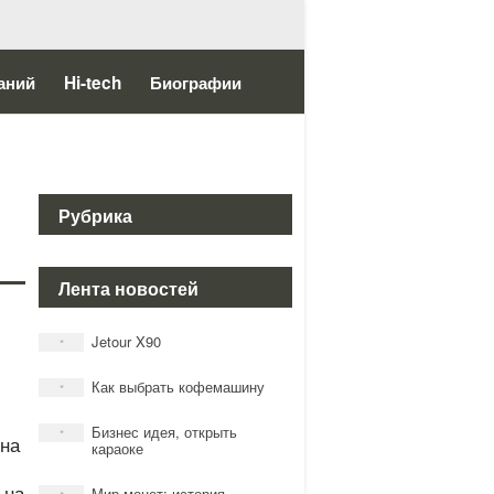
аний
Hi-tech
Биографии
Рубрика
Лента новостей
Jetour X90
*
Как выбрать кофемашину
*
Бизнес идея, открыть
*
тна
караоке
 на
Мир монет: история