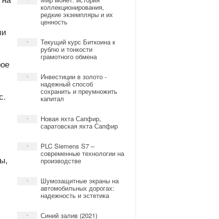
*
коллекционирования,
редкие экземпляры и их
ценность
ми
Текущий курс Биткоина к
*
рублю и тонкости
грамотного обмена
рое
Инвестиции в золото -
*
надежный способ
сохранить и преумножить
с.
капитал
Новая яхта Сапфир,
*
саратовская яхта Сапфир
PLC Siemens S7 –
*
современные технологии на
ы,
производстве
Шумозащитные экраны на
*
автомобильных дорогах:
надежность и эстетика
Синий залив (2021)
*