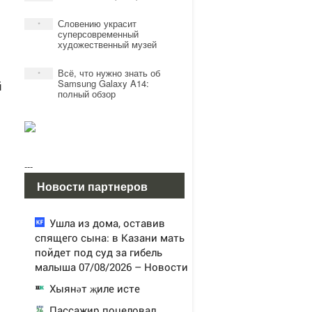
Словению украсит
*
суперсовременный
художественный музей
Всё, что нужно знать об
*
й
Samsung Galaxy A14:
полный обзор
---
Новости партнеров
Ушла из дома, оставив
спящего сына: в Казани мать
пойдет под суд за гибель
малыша 07/08/2026 – Новости
Хыянәт җиле исте
Пассажир поцеловал