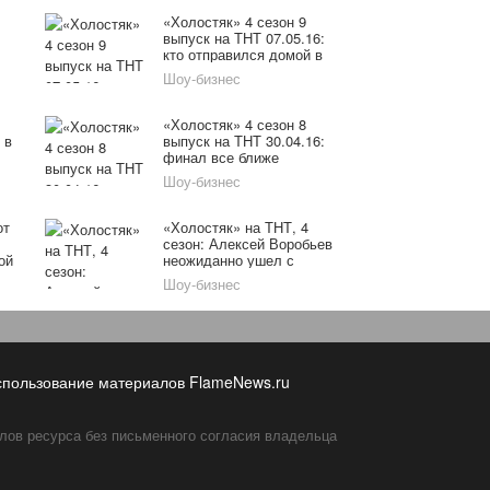
«Холостяк» 4 сезон 9
выпуск на ТНТ 07.05.16:
кто отправился домой в
последнем выпуске
Шоу-бизнес
«Холостяк» 4 сезон 8
 в
выпуск на ТНТ 30.04.16:
финал все ближе
Шоу-бизнес
от
«Холостяк» на ТНТ, 4
сезон: Алексей Воробьев
ой
неожиданно ушел с
проекта
Шоу-бизнес
спользование материалов FlameNews.ru
лов ресурса без письменного согласия владельца