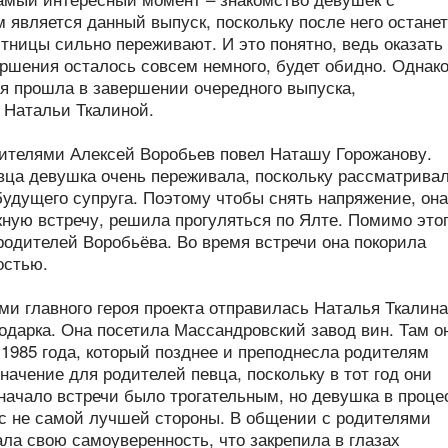
 является данный выпуск, поскольку после него остане
тницы сильно переживают. И это понятно, ведь оказать 
вершения осталось совсем немного, будет обидно. Однак
ая прошла в завершении очередного выпуска,
 Натальи Ткалиной.
ителями Алексей Воробьев повел Наташу Горожанову.
вца девушка очень переживала, поскольку рассматрива
будущего супруга. Поэтому чтобы снять напряжение, она
жную встречу, решила прогуляться по Ялте. Помимо это
родителей Воробьёва. Во время встречи она покорила
остью.
ми главного героя проекта отправилась Наталья Ткалина
одарка. Она посетила Массандровский завод вин. Там о
 1985 года, который позднее и преподнесла родителям
начение для родителей певца, поскольку в тот год они
начало встречи было трогательным, но девушка в проце
с не самой лучшей стороны. В общении с родителями
ла свою самоуверенность, что закрепила в глазах