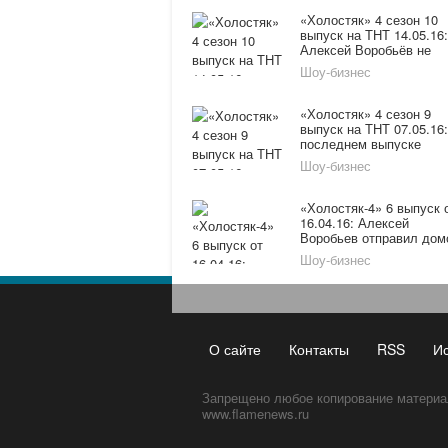
«Холостяк» 4 сезон 10
выпуск на ТНТ 14.05.16:
Алексей Воробьёв не
дает девушкам
Шоу-бизнес
расслабляться
«Холостяк» 4 сезон 9
выпуск на ТНТ 07.05.16:
последнем выпуске
пылают настоящие
Шоу-бизнес
чувства
«Холостяк-4» 6 выпуск 
16.04.16: Алексей
Воробьев отправил дом
двух девушек
Шоу-бизнес
О сайте
Контакты
RSS
И
Запрещено любое копирование материа
www.flamenews.ru