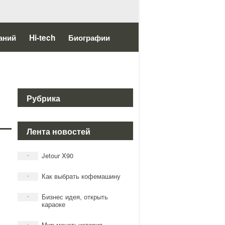
аний
Hi-tech
Биографии
Рубрика
Лента новостей
Jetour X90
*
Как выбрать кофемашину
*
Бизнес идея, открыть
*
караоке
Мир монет: история