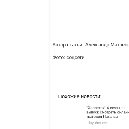
Автор статьи: Александр Матвее
Фото: соцсети
Похожие новости:
"Холостяк" 4 сезон 11
выпуск смотреть онлайн
трагедия Натальи
Горожановой
Шоу-бизнес