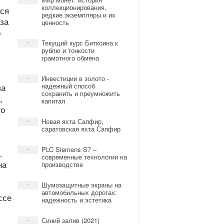
*
коллекционирования,
тся
редкие экземпляры и их
за
ценность
о
Текущий курс Биткоина к
*
рублю и тонкости
грамотного обмена
Инвестиции в золото -
*
ла
надежный способ
сохранить и преумножить
,
капитал
го
Новая яхта Сапфир,
*
саратовская яхта Сапфир
PLC Siemens S7 –
*
.
современные технологии на
на
производстве
Шумозащитные экраны на
*
автомобильных дорогах:
ссе
надежность и эстетика
Синий залив (2021)
*